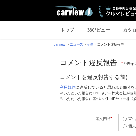
トップ
360°ビュー
カタ
carview!
>
ニュース
>
記事
>
コメント違反報告
コメント違反報告
*
の表示
コメントを違反報告する前に
利用規約
に違反していると思われる部分を
※いただいた報告にLINEヤフー株式会社が
※いただいた報告に基づいてLINEヤフー株
違反内容
*
宣伝
個人