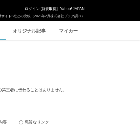
ログイン
[
新規取得
]
Yahoo! JAPAN
サイト5社との比較（2026年2月株式会社プラグ調べ）
オリジナル記事
マイカー
の第三者に伝わることはありません。
内容
悪質なリンク