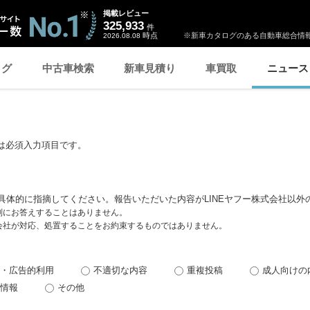
掲載レビュー
325,933
件
時点
※新車カタログのある自動車総合情報
2026.08.08
ログ
中古車検索
新車見積り
車買取
ニュース
は必須入力項目です。
具体的に指摘してください。報告いただいた内容がLINEヤフー株式会社以外
個別にお答えすることはありません。
式会社が対応、処置することをお約束するものではありません。
・広告的利用
不適切な内容
重複投稿
成人向けの
情報
その他