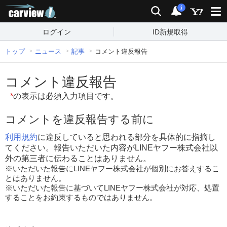
carview!
検索
通知
i
ログイン
ID新規取得
トップ
ニュース
記事
コメント違反報告
コメント違反報告
*
の表示は必須入力項目です。
コメントを違反報告する前に
利用規約
に違反していると思われる部分を具体的に指摘し
てください。報告いただいた内容がLINEヤフー株式会社以
外の第三者に伝わることはありません。
※いただいた報告にLINEヤフー株式会社が個別にお答えするこ
とはありません。
※いただいた報告に基づいてLINEヤフー株式会社が対応、処置
することをお約束するものではありません。