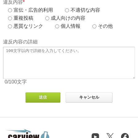
違反内容
*
宣伝・広告的利用
不適切な内容
重複投稿
成人向けの内容
悪質なリンク
個人情報
その他
違反内容の詳細
0
/100
文字