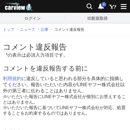
carview!
検索
通知
i
ログイン
ID新規取得
トップ
ニュース
記事
コメント違反報告
コメント違反報告
*
の表示は必須入力項目です。
コメントを違反報告する前に
利用規約
に違反していると思われる部分を具体的に指摘し
てください。報告いただいた内容がLINEヤフー株式会社以
外の第三者に伝わることはありません。
※いただいた報告にLINEヤフー株式会社が個別にお答えするこ
とはありません。
※いただいた報告に基づいてLINEヤフー株式会社が対応、処置
することをお約束するものではありません。