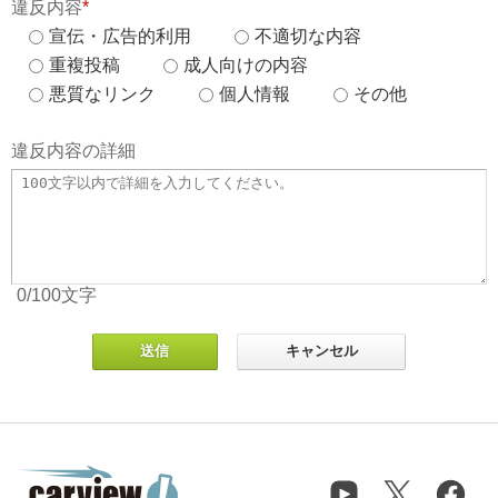
違反内容
*
宣伝・広告的利用
不適切な内容
重複投稿
成人向けの内容
悪質なリンク
個人情報
その他
違反内容の詳細
0
/100
文字