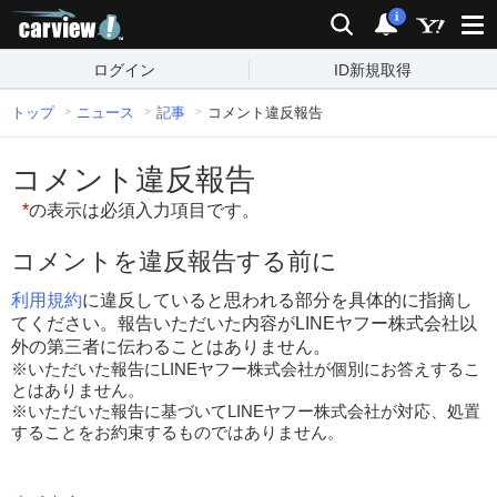
carview!
検索
通知
i
ログイン
ID新規取得
トップ
ニュース
記事
コメント違反報告
コメント違反報告
*
の表示は必須入力項目です。
コメントを違反報告する前に
利用規約
に違反していると思われる部分を具体的に指摘し
てください。報告いただいた内容がLINEヤフー株式会社以
外の第三者に伝わることはありません。
※いただいた報告にLINEヤフー株式会社が個別にお答えするこ
とはありません。
※いただいた報告に基づいてLINEヤフー株式会社が対応、処置
することをお約束するものではありません。