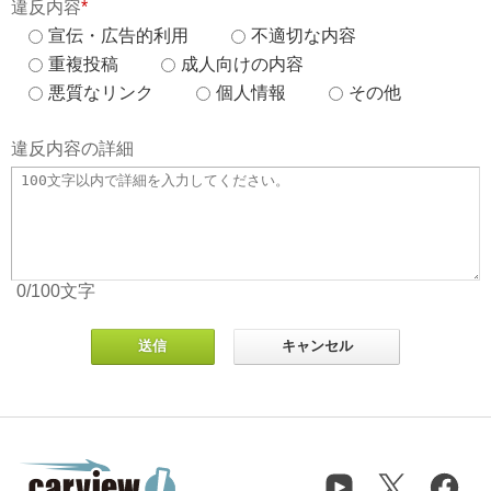
違反内容
*
宣伝・広告的利用
不適切な内容
重複投稿
成人向けの内容
悪質なリンク
個人情報
その他
違反内容の詳細
0
/100
文字