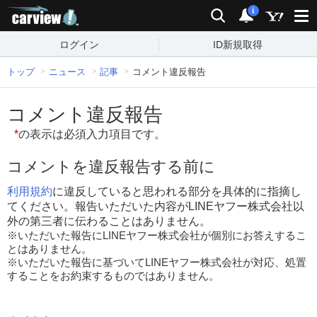
carview!
検索
通知
i
ログイン
ID新規取得
トップ
ニュース
記事
コメント違反報告
コメント違反報告
*
の表示は必須入力項目です。
コメントを違反報告する前に
利用規約
に違反していると思われる部分を具体的に指摘し
てください。報告いただいた内容がLINEヤフー株式会社以
外の第三者に伝わることはありません。
※いただいた報告にLINEヤフー株式会社が個別にお答えするこ
とはありません。
※いただいた報告に基づいてLINEヤフー株式会社が対応、処置
することをお約束するものではありません。