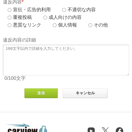
違反内容
*
宣伝・広告的利用
不適切な内容
重複投稿
成人向けの内容
悪質なリンク
個人情報
その他
違反内容の詳細
0
/100
文字