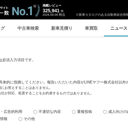
掲載レビュー
325,941
件
時点
※新車カタログのある自動車総合情報
2026.08.08
ログ
中古車検索
新車見積り
車買取
ニュース
は必須入力項目です。
具体的に指摘してください。報告いただいた内容がLINEヤフー株式会社以外
個別にお答えすることはありません。
式会社が対応、処置することをお約束するものではありません。
・広告的利用
不適切な内容
重複投稿
成人向けの
情報
その他