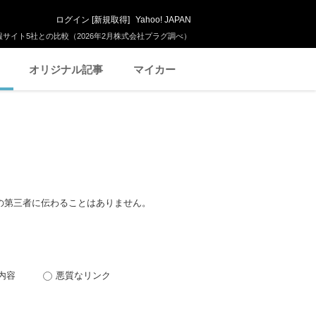
ログイン
[
新規取得
]
Yahoo! JAPAN
サイト5社との比較（2026年2月株式会社プラグ調べ）
オリジナル記事
マイカー
の第三者に伝わることはありません。
内容
悪質なリンク