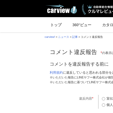
トップ
360°ビュー
カタ
carview!
>
ニュース
>
記事
>
コメント違反報告
コメント違反報告
*
の表示
コメントを違反報告する前に
利用規約
に違反していると思われる部分を
※いただいた報告にLINEヤフー株式会社が
※いただいた報告に基づいてLINEヤフー株
違反内容
*
宣伝
個人