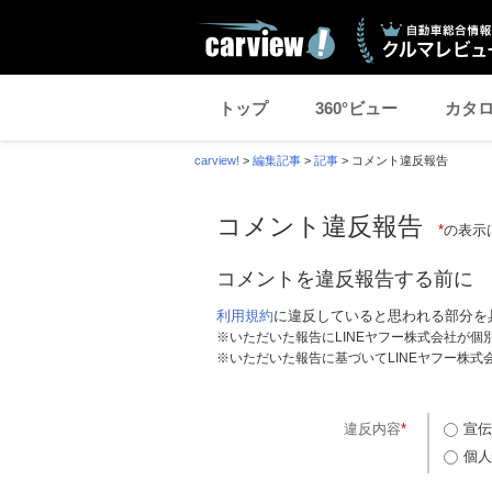
トップ
360°ビュー
カタ
carview!
>
編集記事
>
記事
>
コメント違反報告
コメント違反報告
*
の表示
コメントを違反報告する前に
利用規約
に違反していると思われる部分を
※いただいた報告にLINEヤフー株式会社が
※いただいた報告に基づいてLINEヤフー株
違反内容
*
宣伝
個人