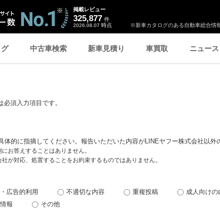
掲載レビュー
325,877
件
時点
※新車カタログのある自動車総合情報
2026.08.07
ログ
中古車検索
新車見積り
車買取
ニュース
は必須入力項目です。
具体的に指摘してください。報告いただいた内容がLINEヤフー株式会社以外
個別にお答えすることはありません。
式会社が対応、処置することをお約束するものではありません。
・広告的利用
不適切な内容
重複投稿
成人向けの
情報
その他