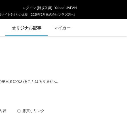
ログイン
[
新規取得
]
Yahoo! JAPAN
サイト5社との比較（2026年2月株式会社プラグ調べ）
オリジナル記事
マイカー
の第三者に伝わることはありません。
内容
悪質なリンク