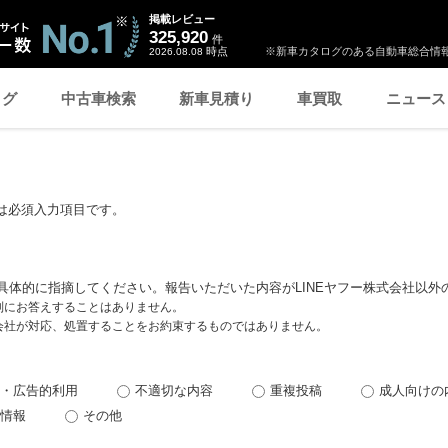
掲載レビュー
325,920
件
時点
※新車カタログのある自動車総合情報
2026.08.08
ログ
中古車検索
新車見積り
車買取
ニュース
は必須入力項目です。
具体的に指摘してください。報告いただいた内容がLINEヤフー株式会社以外
個別にお答えすることはありません。
式会社が対応、処置することをお約束するものではありません。
・広告的利用
不適切な内容
重複投稿
成人向けの
情報
その他