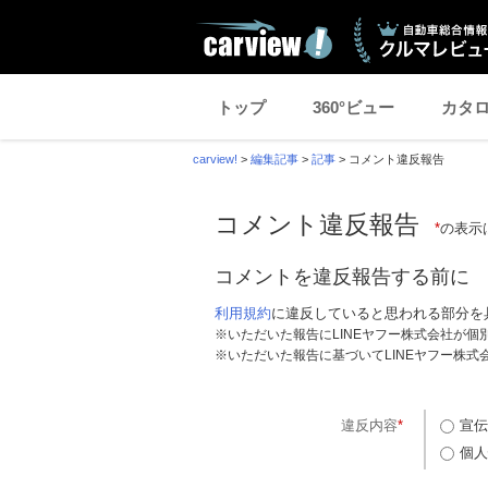
トップ
360°ビュー
カタ
carview!
>
編集記事
>
記事
>
コメント違反報告
コメント違反報告
*
の表示
コメントを違反報告する前に
利用規約
に違反していると思われる部分を
※いただいた報告にLINEヤフー株式会社が
※いただいた報告に基づいてLINEヤフー株
違反内容
*
宣伝
個人