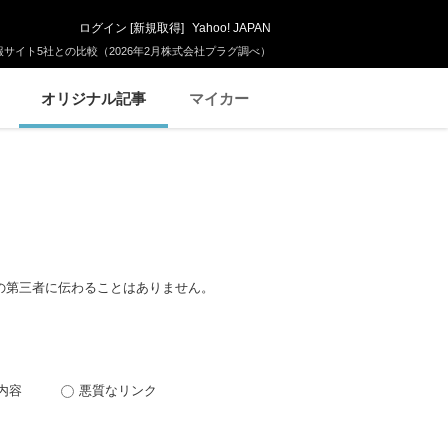
ログイン
[
新規取得
]
Yahoo! JAPAN
サイト5社との比較（2026年2月株式会社プラグ調べ）
オリジナル記事
マイカー
の第三者に伝わることはありません。
内容
悪質なリンク