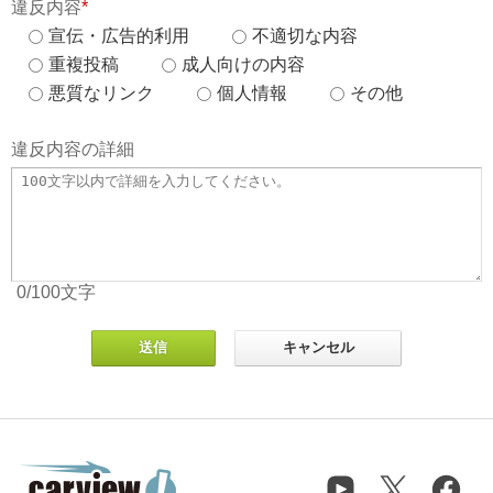
違反内容
*
宣伝・広告的利用
不適切な内容
重複投稿
成人向けの内容
悪質なリンク
個人情報
その他
違反内容の詳細
0
/100
文字