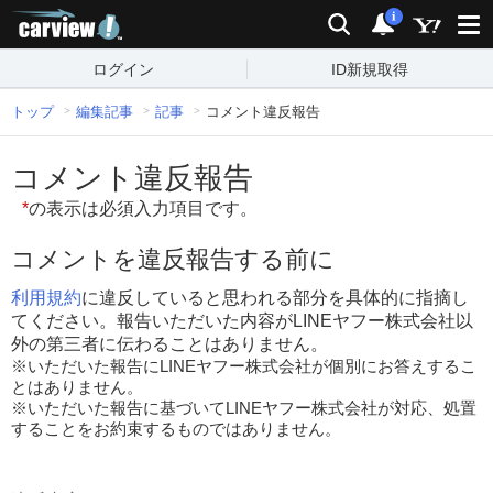
carview!
検索
通知
i
ログイン
ID新規取得
トップ
編集記事
記事
コメント違反報告
コメント違反報告
*
の表示は必須入力項目です。
コメントを違反報告する前に
利用規約
に違反していると思われる部分を具体的に指摘し
てください。報告いただいた内容がLINEヤフー株式会社以
外の第三者に伝わることはありません。
※いただいた報告にLINEヤフー株式会社が個別にお答えするこ
とはありません。
※いただいた報告に基づいてLINEヤフー株式会社が対応、処置
することをお約束するものではありません。