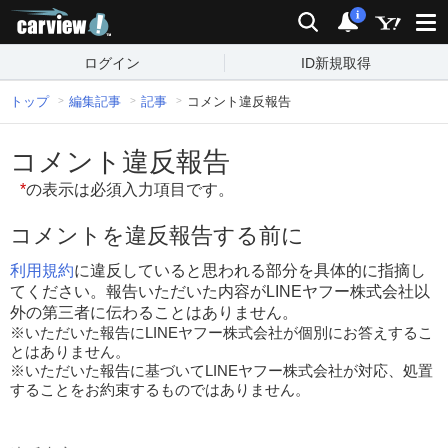
carview!
検索
通知
i
ログイン
ID新規取得
トップ
編集記事
記事
コメント違反報告
コメント違反報告
*
の表示は必須入力項目です。
コメントを違反報告する前に
利用規約
に違反していると思われる部分を具体的に指摘し
てください。報告いただいた内容がLINEヤフー株式会社以
外の第三者に伝わることはありません。
※いただいた報告にLINEヤフー株式会社が個別にお答えするこ
とはありません。
※いただいた報告に基づいてLINEヤフー株式会社が対応、処置
することをお約束するものではありません。