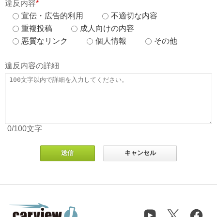
違反内容
*
宣伝・広告的利用
不適切な内容
重複投稿
成人向けの内容
悪質なリンク
個人情報
その他
違反内容の詳細
0
/100
文字