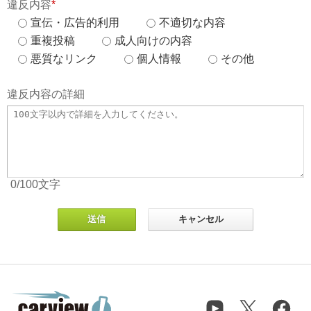
違反内容
*
宣伝・広告的利用
不適切な内容
重複投稿
成人向けの内容
悪質なリンク
個人情報
その他
違反内容の詳細
0
/100
文字