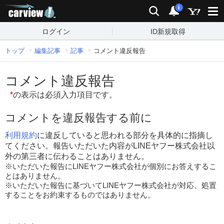
carview!
検索
通知
i
ログイン
ID新規取得
トップ
編集記事
記事
コメント違反報告
コメント違反報告
*
の表示は必須入力項目です。
コメントを違反報告する前に
利用規約
に違反していると思われる部分を具体的に指摘し
てください。報告いただいた内容がLINEヤフー株式会社以
外の第三者に伝わることはありません。
※いただいた報告にLINEヤフー株式会社が個別にお答えするこ
とはありません。
※いただいた報告に基づいてLINEヤフー株式会社が対応、処置
することをお約束するものではありません。