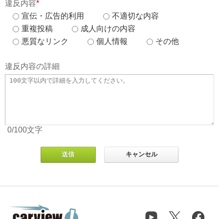
違反内容
*
宣伝・広告的利用
不適切な内容
重複投稿
成人向けの内容
悪質なリンク
個人情報
その他
違反内容の詳細
0
/100
文字