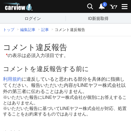
carview!
検索
通知
i
ログイン
ID新規取得
トップ
編集記事
記事
コメント違反報告
コメント違反報告
*
の表示は必須入力項目です。
コメントを違反報告する前に
利用規約
に違反していると思われる部分を具体的に指摘し
てください。報告いただいた内容がLINEヤフー株式会社以
外の第三者に伝わることはありません。
※いただいた報告にLINEヤフー株式会社が個別にお答えするこ
とはありません。
※いただいた報告に基づいてLINEヤフー株式会社が対応、処置
することをお約束するものではありません。