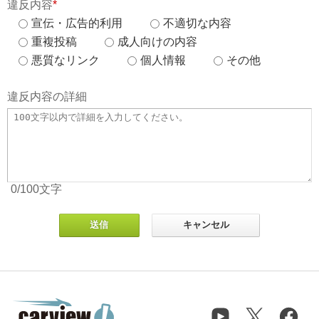
違反内容
*
宣伝・広告的利用
不適切な内容
重複投稿
成人向けの内容
悪質なリンク
個人情報
その他
違反内容の詳細
0
/100
文字