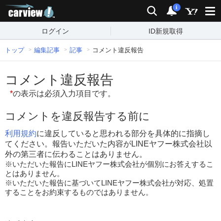
carview!
検索
通知
i
ログイン
ID新規取得
トップ
編集記事
記事
コメント違反報告
コメント違反報告
*
の表示は必須入力項目です。
コメントを違反報告する前に
利用規約
に違反していると思われる部分を具体的に指摘し
てください。報告いただいた内容がLINEヤフー株式会社以
外の第三者に伝わることはありません。
※いただいた報告にLINEヤフー株式会社が個別にお答えするこ
とはありません。
※いただいた報告に基づいてLINEヤフー株式会社が対応、処置
することをお約束するものではありません。