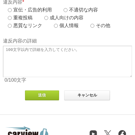
違反内容
*
宣伝・広告的利用
不適切な内容
重複投稿
成人向けの内容
悪質なリンク
個人情報
その他
違反内容の詳細
0
/100
文字