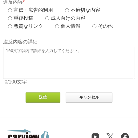
違反内容
*
宣伝・広告的利用
不適切な内容
重複投稿
成人向けの内容
悪質なリンク
個人情報
その他
違反内容の詳細
0
/100
文字