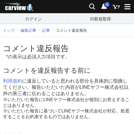
carview!
検索
通知
i
ログイン
ID新規取得
トップ
編集記事
記事
コメント違反報告
コメント違反報告
*
の表示は必須入力項目です。
コメントを違反報告する前に
利用規約
に違反していると思われる部分を具体的に指摘し
てください。報告いただいた内容がLINEヤフー株式会社以
外の第三者に伝わることはありません。
※いただいた報告にLINEヤフー株式会社が個別にお答えするこ
とはありません。
※いただいた報告に基づいてLINEヤフー株式会社が対応、処置
することをお約束するものではありません。