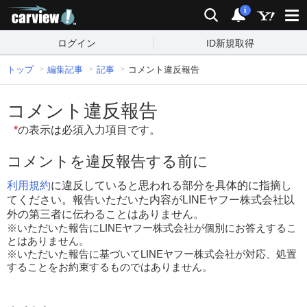
carview!
検索
通知
i
ログイン
ID新規取得
トップ
編集記事
記事
コメント違反報告
コメント違反報告
*
の表示は必須入力項目です。
コメントを違反報告する前に
利用規約
に違反していると思われる部分を具体的に指摘し
てください。報告いただいた内容がLINEヤフー株式会社以
外の第三者に伝わることはありません。
※いただいた報告にLINEヤフー株式会社が個別にお答えするこ
とはありません。
※いただいた報告に基づいてLINEヤフー株式会社が対応、処置
することをお約束するものではありません。