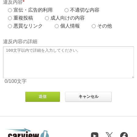
違反内容
*
宣伝・広告的利用
不適切な内容
重複投稿
成人向けの内容
悪質なリンク
個人情報
その他
違反内容の詳細
0
/100
文字