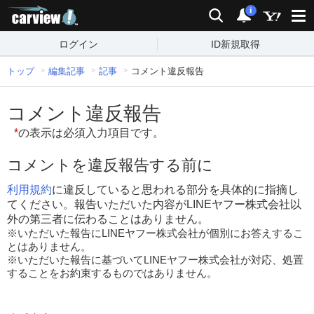
carview!
検索
通知
i
ログイン
ID新規取得
トップ
編集記事
記事
コメント違反報告
コメント違反報告
*
の表示は必須入力項目です。
コメントを違反報告する前に
利用規約
に違反していると思われる部分を具体的に指摘し
てください。報告いただいた内容がLINEヤフー株式会社以
外の第三者に伝わることはありません。
※いただいた報告にLINEヤフー株式会社が個別にお答えするこ
とはありません。
※いただいた報告に基づいてLINEヤフー株式会社が対応、処置
することをお約束するものではありません。