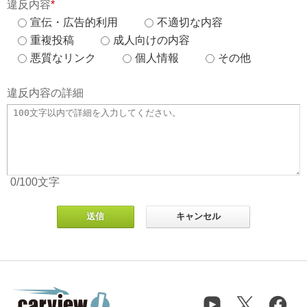
違反内容
*
宣伝・広告的利用
不適切な内容
重複投稿
成人向けの内容
悪質なリンク
個人情報
その他
違反内容の詳細
0
/100
文字