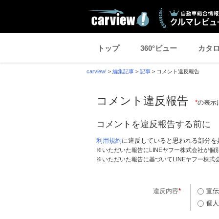
トップ
360°ビュー
カタ
carview!
>
編集記事
>
記事
>
コメント違反報告
コメント違反報告
*
の表示
コメントを違反報告する前に
利用規約
に違反していると思われる部分を
※いただいた報告にLINEヤフー株式会社が
※いただいた報告に基づいてLINEヤフー株
違反内容
*
宣伝
個人