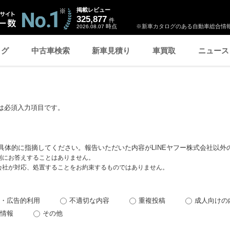
掲載レビュー
325,877
件
時点
※新車カタログのある自動車総合情報
2026.08.07
ログ
中古車検索
新車見積り
車買取
ニュース
は必須入力項目です。
具体的に指摘してください。報告いただいた内容がLINEヤフー株式会社以外
個別にお答えすることはありません。
式会社が対応、処置することをお約束するものではありません。
・広告的利用
不適切な内容
重複投稿
成人向けの
情報
その他