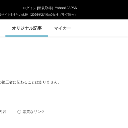
ログイン
[
新規取得
]
Yahoo! JAPAN
サイト5社との比較（2026年2月株式会社プラグ調べ）
オリジナル記事
マイカー
の第三者に伝わることはありません。
内容
悪質なリンク