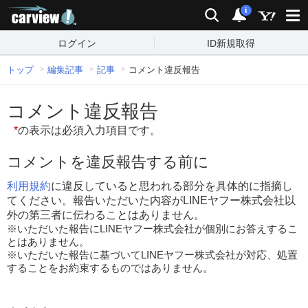
carview!
検索
通知
i
ログイン
ID新規取得
トップ
編集記事
記事
コメント違反報告
コメント違反報告
*
の表示は必須入力項目です。
コメントを違反報告する前に
利用規約
に違反していると思われる部分を具体的に指摘し
てください。報告いただいた内容がLINEヤフー株式会社以
外の第三者に伝わることはありません。
※いただいた報告にLINEヤフー株式会社が個別にお答えするこ
とはありません。
※いただいた報告に基づいてLINEヤフー株式会社が対応、処置
することをお約束するものではありません。