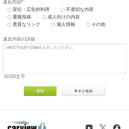
違反内容
*
宣伝・広告的利用
不適切な内容
重複投稿
成人向けの内容
悪質なリンク
個人情報
その他
違反内容の詳細
0
/100
文字