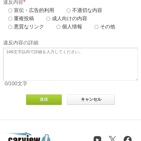
違反内容
*
宣伝・広告的利用
不適切な内容
重複投稿
成人向けの内容
悪質なリンク
個人情報
その他
違反内容の詳細
0
/100
文字