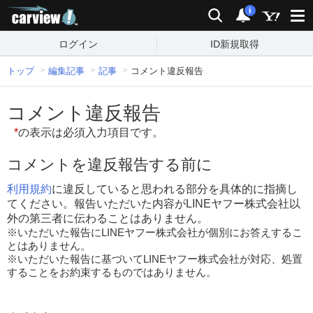
carview!
検索
通知
i
ログイン
ID新規取得
トップ
編集記事
記事
コメント違反報告
コメント違反報告
*
の表示は必須入力項目です。
コメントを違反報告する前に
利用規約
に違反していると思われる部分を具体的に指摘し
てください。報告いただいた内容がLINEヤフー株式会社以
外の第三者に伝わることはありません。
※いただいた報告にLINEヤフー株式会社が個別にお答えするこ
とはありません。
※いただいた報告に基づいてLINEヤフー株式会社が対応、処置
することをお約束するものではありません。