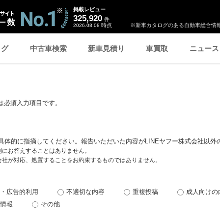
掲載レビュー
325,920
件
時点
※新車カタログのある自動車総合情報
2026.08.08
ログ
中古車検索
新車見積り
車買取
ニュース
は必須入力項目です。
具体的に指摘してください。報告いただいた内容がLINEヤフー株式会社以外
個別にお答えすることはありません。
式会社が対応、処置することをお約束するものではありません。
・広告的利用
不適切な内容
重複投稿
成人向けの
情報
その他