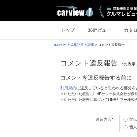
トップ
360°ビュー
カタ
carview!
>
編集記事
>
記事
>
コメント違反報告
コメント違反報告
*
の表示
コメントを違反報告する前に
利用規約
に違反していると思われる部分を
※いただいた報告にLINEヤフー株式会社が
※いただいた報告に基づいてLINEヤフー株
違反内容
*
宣伝
個人