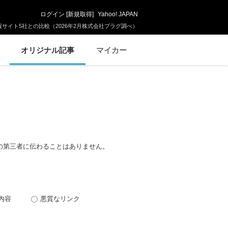
ログイン
[
新規取得
]
Yahoo! JAPAN
サイト5社との比較（2026年2月株式会社プラグ調べ）
オリジナル記事
マイカー
の第三者に伝わることはありません。
内容
悪質なリンク